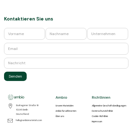
Kontaktieren Sie uns
Ambio
Richtlinien
Boxhagener Straße 18
Unsere Materialen
Allgemeine Geschäftsbedingungen
10245 Berlin
Ambio für Lieferanten
Datenschutzrichtlinie
Deutschland
Über uns
Cookie-Richtlinie
hello@ambiomaterials.com
Impressum