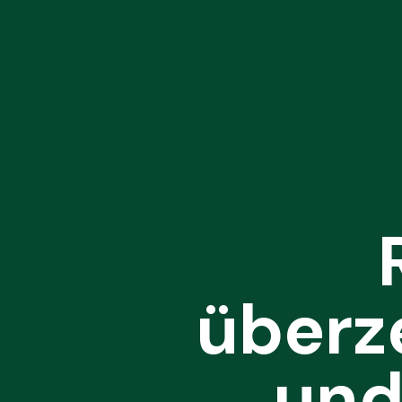
überz
und