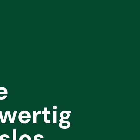
e
wertig
slos