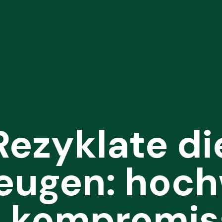
Rezyklate di
eugen: hoch
 kompromis