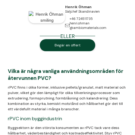
Henrik Öhman
Säljchef Skandinavien
+46 724511735
henri.ohman
@ambiomaterials.com
ELLER
Begär en offert
Vilka är några vanliga användningsområden för
återvunnen PVC?
rPVC finns i olika former, inklusive pellets/granulat, malt material och
pulver, vilket gör den lämpligt för olika tillverkningsprocesser som
extrudering, formsprutning, formblåsning och kalandrering. Dess
kombination av styrka, kemiskt motstånd och hållbarhet gör det till
ett värdefullt material i många branscher.
rPVC inom byggindustrin
Byggsektorn är den största konsumenten av rPVC tack vare dess
hållbarhet, väderbeständighet och kostnadseffektivitet. Styv rPVC