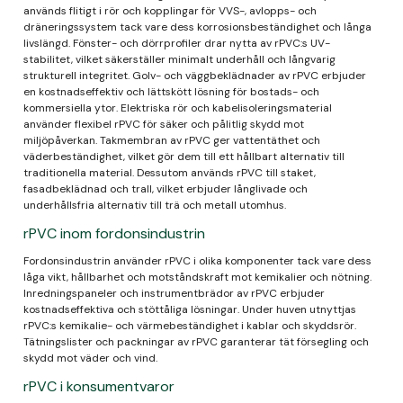
används flitigt i rör och kopplingar för VVS-, avlopps- och
dräneringssystem tack vare dess korrosionsbeständighet och långa
livslängd. Fönster- och dörrprofiler drar nytta av rPVC:s UV-
stabilitet, vilket säkerställer minimalt underhåll och långvarig
strukturell integritet. Golv- och väggbeklädnader av rPVC erbjuder
en kostnadseffektiv och lättskött lösning för bostads- och
kommersiella ytor. Elektriska rör och kabelisoleringsmaterial
använder flexibel rPVC för säker och pålitlig skydd mot
miljöpåverkan. Takmembran av rPVC ger vattentäthet och
väderbeständighet, vilket gör dem till ett hållbart alternativ till
traditionella material. Dessutom används rPVC till staket,
fasadbeklädnad och trall, vilket erbjuder långlivade och
underhållsfria alternativ till trä och metall utomhus.
rPVC inom fordonsindustrin
Fordonsindustrin använder rPVC i olika komponenter tack vare dess
låga vikt, hållbarhet och motståndskraft mot kemikalier och nötning.
Inredningspaneler och instrumentbrädor av rPVC erbjuder
kostnadseffektiva och stöttåliga lösningar. Under huven utnyttjas
rPVC:s kemikalie- och värmebeständighet i kablar och skyddsrör.
Tätningslister och packningar av rPVC garanterar tät försegling och
skydd mot väder och vind.
rPVC i konsumentvaror