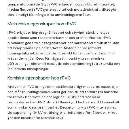
temperaturområde. Styv rPVC erbjuder hög strukturell integritet,
medan flexibelt rPVC ger elasticitet och motståndskraft, vilket gör
den lämpligt för många olika användningsområden.
Mekaniska egenskaper hos rPVC
rPVC erbjuder hög draghållfasthet och styvhet, särskilt i styva
applikationer som rör, fönsterkarmar och profiler. Flexibel rPVC
bibehåller goda töjningsegenskaper och säkerställer flexibilitet utan
att kompromissa på hållbarheten. Materialet har utmärkt
nötningstålighet, vilket gör det idealiskt för långvarig användning i
krävande miljöer. Dess förmåga att motstå yttre mekaniska
påfrestningar bidrar till dess utbredda användning i strukturella och
industriella tillämpningar.
Kemiska egenskaper hos rPVC
Återvunnen PVC är mycket motståndskraftigt mot syror, baser, oljor
och många lösningsmedel, vilket gör den till ett föredraget material
för kemisk bearbetning och lagring. Till skillnad från vissa
termoplaster har rPVC utmärkt flamskydd tack vare sitt klorinnehåll,
som minskar dess brännbarhet. Dessutom bryts rPVC inte lätt ned
vid exponering för UV-strålning eller tuffa väderförhållanden, vilket
gör den idealiskt för utomhusbruk.