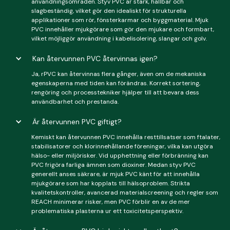
användningsområden. Styv PVC är stark, hållbar och
slagbeständig, vilket gör den idealiskt för strukturella
applikationer som rör, fönsterkarmar och byggmaterial. Mjuk
PVC innehåller mjukgörare som gör den mjukare och formbart,
vilket möjliggör användning i kabelisolering, slangar och golv.
Kan återvunnen PVC återvinnas igen?
Ja, rPVC kan återvinnas flera gånger, även om de mekaniska
egenskaperna med tiden kan förändras. Korrekt sortering,
rengöring och processtekniker hjälper till att bevara dess
användbarhet och prestanda.
Är återvunnen PVC giftigt?
Kemiskt kan återvunnen PVC innehålla resttillsatser som ftalater,
stabilisatorer och klorinnehållande föreningar, vilka kan utgöra
hälso- eller miljörisker. Vid upphettning eller förbränning kan
PVC frigöra farliga ämnen som dioxiner. Medan styv PVC
generellt anses säkrare, är mjuk PVC känt för att innehålla
mjukgörare som har kopplats till hälsoproblem. Strikta
kvalitetskontroller, avancerad materialscreening och regler som
REACH minimerar risker, men PVC förblir en av de mer
problematiska plasterna ur ett toxicitetsperspektiv.