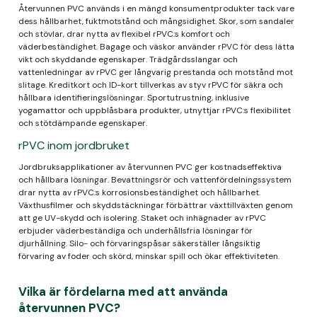
Återvunnen PVC används i en mängd konsumentprodukter tack vare
dess hållbarhet, fuktmotstånd och mångsidighet. Skor, som sandaler
och stövlar, drar nytta av flexibel rPVC:s komfort och
väderbeständighet. Bagage och väskor använder rPVC för dess lätta
vikt och skyddande egenskaper. Trädgårdsslangar och
vattenledningar av rPVC ger långvarig prestanda och motstånd mot
slitage. Kreditkort och ID-kort tillverkas av styv rPVC för säkra och
hållbara identifieringslösningar. Sportutrustning, inklusive
yogamattor och uppblåsbara produkter, utnyttjar rPVC:s flexibilitet
och stötdämpande egenskaper.
rPVC inom jordbruket
Jordbruksapplikationer av återvunnen PVC ger kostnadseffektiva
och hållbara lösningar. Bevattningsrör och vattenfördelningssystem
drar nytta av rPVC:s korrosionsbeständighet och hållbarhet.
Växthusfilmer och skyddstäckningar förbättrar växttillväxten genom
att ge UV-skydd och isolering. Staket och inhägnader av rPVC
erbjuder väderbeständiga och underhållsfria lösningar för
djurhållning. Silo- och förvaringspåsar säkerställer långsiktig
förvaring av foder och skörd, minskar spill och ökar effektiviteten.
Vilka är fördelarna med att använda
återvunnen PVC?