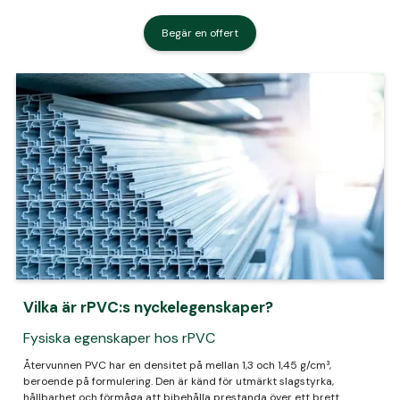
Begär en offert
Vilka är rPVC:s nyckel­egenskaper?
Fysiska egenskaper hos rPVC
Återvunnen PVC har en densitet på mellan 1,3 och 1,45 g/cm³,
beroende på formulering. Den är känd för utmärkt slagstyrka,
hållbarhet och förmåga att bibehålla prestanda över ett brett