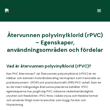
Återvunnen polyvinylklorid (rPVC)
– Egenskaper,
användningsområden och fördelar
Vad är återvunnen polyvinylklorid (rPVC)?
Kan PVC återvinnas? Ja! Återvunnen polyvinylklorid (rPVC) är en
hållbar och kemiskt motståndskraftig termoplast som framställs av
postkonsument- (PCR) och postindustriellt (PIR) PVC-avfall. Som en
av de mest mångsidiga återvunna plasterna behåller rPVC
egenskaperna hos jungfrulig PVC, inklusive väderbeständighet,
styvhet och flexibilitet. rPVC finns i både styva och flexibla former
och används flitigt inom branscher som bygg, fordon och
förpackning.