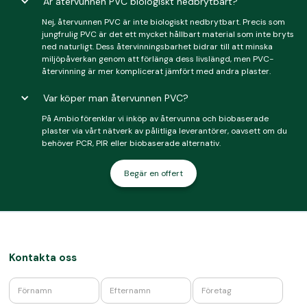
Är återvunnen PVC biologiskt nedbrytbart?
Nej, återvunnen PVC är inte biologiskt nedbrytbart. Precis som
jungfrulig PVC är det ett mycket hållbart material som inte bryts
ned naturligt. Dess återvinningsbarhet bidrar till att minska
miljöpåverkan genom att förlänga dess livslängd, men PVC-
återvinning är mer komplicerat jämfört med andra plaster.
Var köper man återvunnen PVC?
På Ambio förenklar vi inköp av återvunna och biobaserade
plaster via vårt nätverk av pålitliga leverantörer, oavsett om du
behöver PCR, PIR eller biobaserade alternativ.
Begär en offert
Kontakta oss