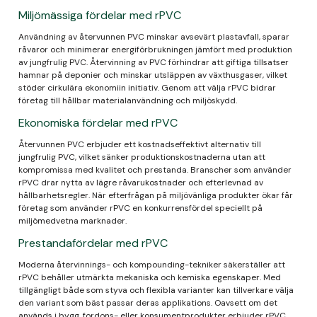
Miljömässiga fördelar med rPVC
Användning av återvunnen PVC minskar avsevärt plastavfall, sparar
råvaror och minimerar energiförbrukningen jämfört med produktion
av jungfrulig PVC. Återvinning av PVC förhindrar att giftiga tillsatser
hamnar på deponier och minskar utsläppen av växthusgaser, vilket
stöder cirkulära ekonomiin initiativ. Genom att välja rPVC bidrar
företag till hållbar materialanvändning och miljöskydd.
Ekonomiska fördelar med rPVC
Återvunnen PVC erbjuder ett kostnadseffektivt alternativ till
jungfrulig PVC, vilket sänker produktionskostnaderna utan att
kompromissa med kvalitet och prestanda. Branscher som använder
rPVC drar nytta av lägre råvarukostnader och efterlevnad av
hållbarhetsregler. När efterfrågan på miljövänliga produkter ökar får
företag som använder rPVC en konkurrensfördel speciellt på
miljömedvetna marknader.
Prestandafördelar med rPVC
Moderna återvinnings- och kompounding-tekniker säkerställer att
rPVC behåller utmärkta mekaniska och kemiska egenskaper. Med
tillgängligt både som styva och flexibla varianter kan tillverkare välja
den variant som bäst passar deras applikations. Oavsett om det
används i bygg, fordons- eller konsumentprodukter erbjuder rPVC